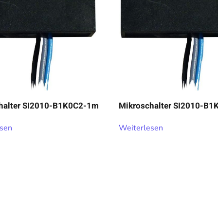
halter SI2010-B1K0C2-1m
Mikroschalter SI2010-B
esen
Weiterlesen