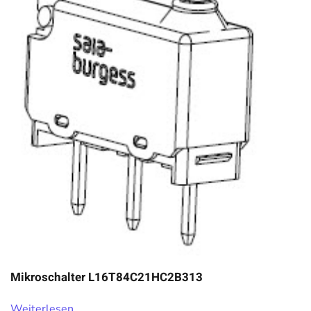
Mikroschalter L16T84C21HC2B313
Weiterlesen