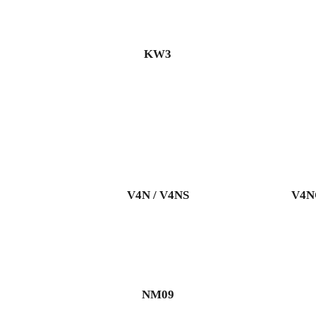
KW3
V4N / V4NS
V4N
NM09