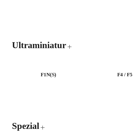
Ultraminiatur
F1N(S)
F4 / F5
Spezial