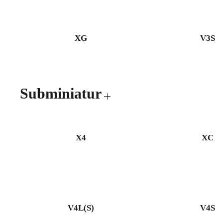
XG
V3S
Subminiatur
X4
XC
V4L(S)
V4S