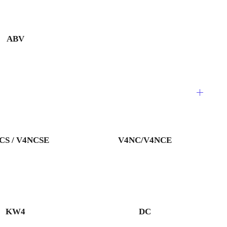
ABV
CS / V4NCSE
V4NC/V4NCE
KW4
DC