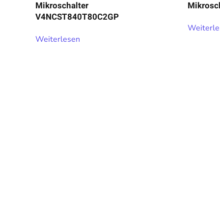
Mikroschalter
Mikrosc
V4NCST840T80C2GP
Weiterl
Weiterlesen