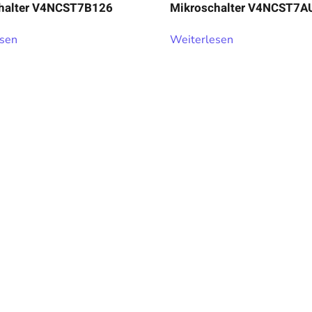
halter V4NCST7B126
Mikroschalter V4NCST7A
esen
Weiterlesen