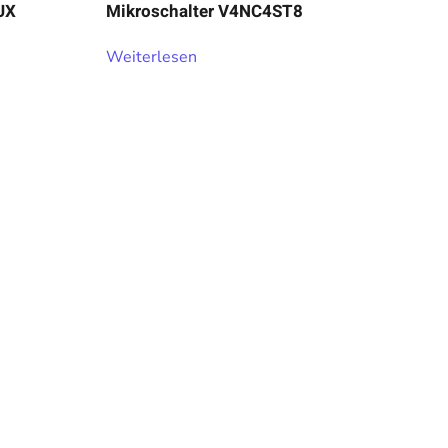
UX
Mikroschalter V4NC4ST8
Weiterlesen