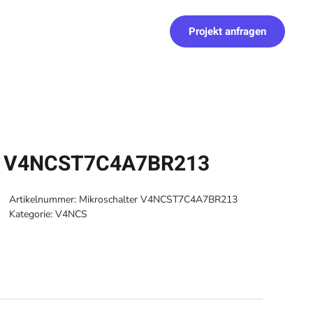
Projekt anfragen
er V4NCST7C4A7BR213
Artikelnummer:
Mikroschalter V4NCST7C4A7BR213
Kategorie:
V4NCS