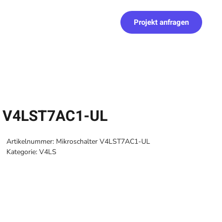
Projekt anfragen
r V4LST7AC1-UL
Artikelnummer:
Mikroschalter V4LST7AC1-UL
Kategorie:
V4LS