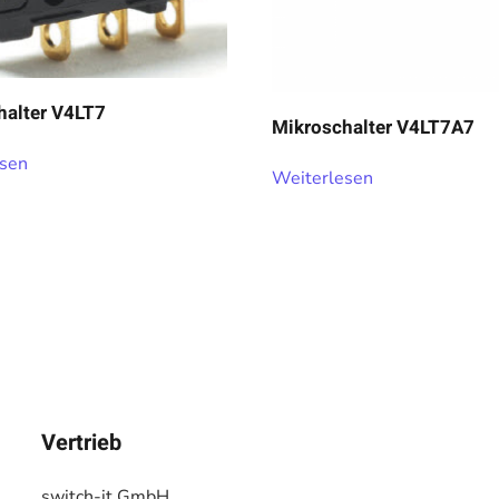
halter V4LT7
Mikroschalter V4LT7A7
esen
Weiterlesen
Vertrieb
switch-it GmbH