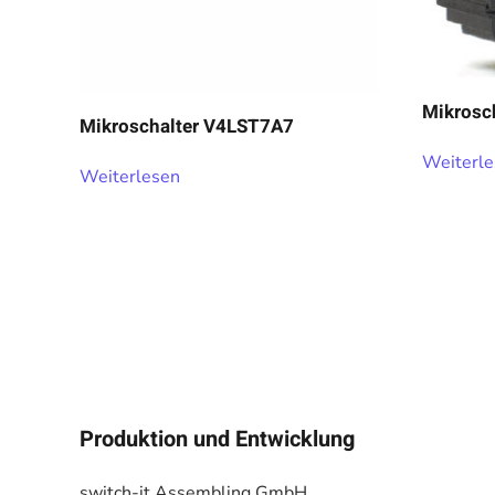
Mikrosc
Mikroschalter V4LST7A7
Weiterl
Weiterlesen
Produktion und Entwicklung
switch-it Assembling GmbH