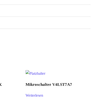
X
Mikroschalter V4LST7A7
Weiterlesen