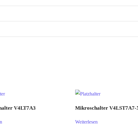
halter V4LT7A3
Mikroschalter V4LST7A7-
en
Weiterlesen