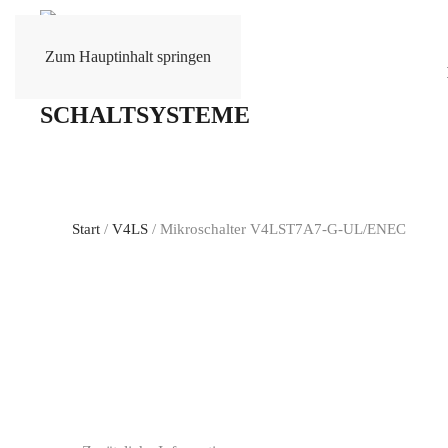
Zum Hauptinhalt springen
Start
/
V4LS
/ Mikroschalter V4LST7A7-G-UL/ENEC