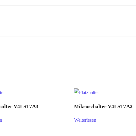
halter V4LST7A3
Mikroschalter V4LST7A2
en
Weiterlesen