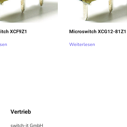
itch XCF9Z1
Microswitch XCG12-81Z1
esen
Weiterlesen
Vertrieb
switch-it GmbH