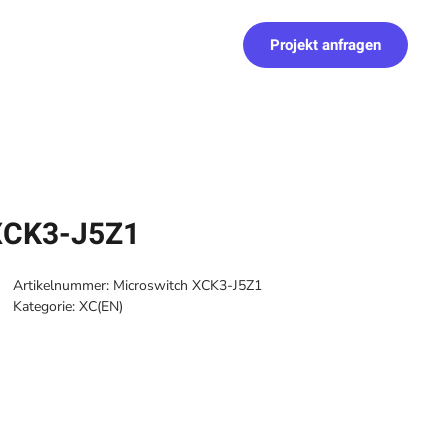
Projekt anfragen
XCK3-J5Z1
Artikelnummer:
Microswitch XCK3-J5Z1
Kategorie:
XC(EN)