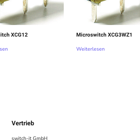
itch XCG12
Microswitch XCG3WZ1
esen
Weiterlesen
Vertrieb
switch-it GmbH