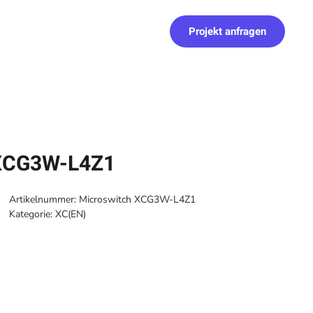
Projekt anfragen
 XCG3W-L4Z1
Artikelnummer:
Microswitch XCG3W-L4Z1
Kategorie:
XC(EN)