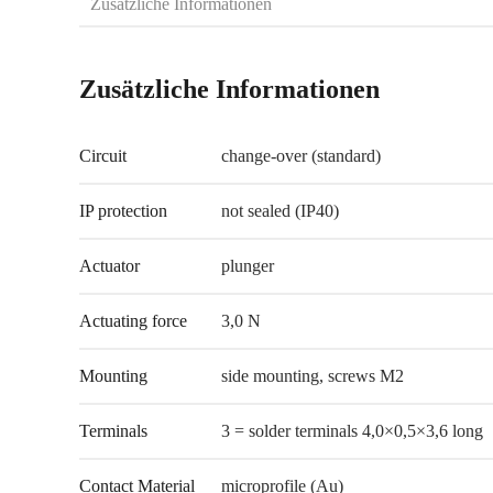
Zusätzliche Informationen
Zusätzliche Informationen
Circuit
change-over (standard)
IP protection
not sealed (IP40)
Actuator
plunger
Actuating force
3,0 N
Mounting
side mounting, screws M2
Terminals
3 = solder terminals 4,0×0,5×3,6 long
Contact Material
microprofile (Au)