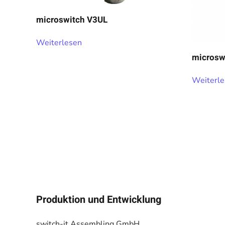
microswitch V3UL
Weiterlesen
microsw
Weiterl
Produktion und Entwicklung
switch-it Assembling GmbH