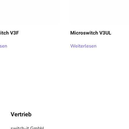
itch V3F
Microswitch V3UL
esen
Weiterlesen
Vertrieb
switch-it GmbH