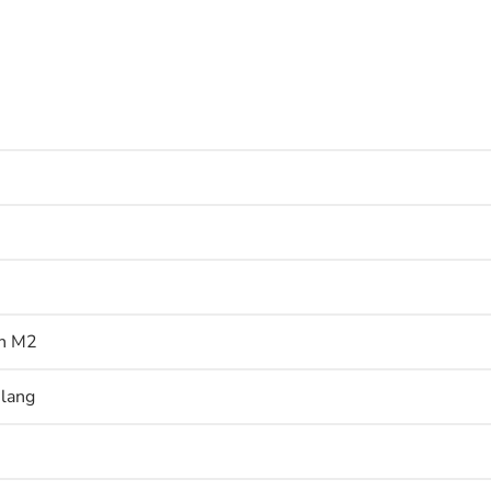
en M2
 lang