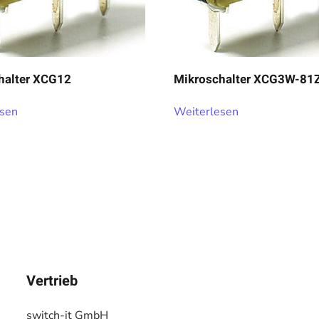
halter XCG12
Mikroschalter XCG3W-81
esen
Weiterlesen
Vertrieb
switch-it GmbH