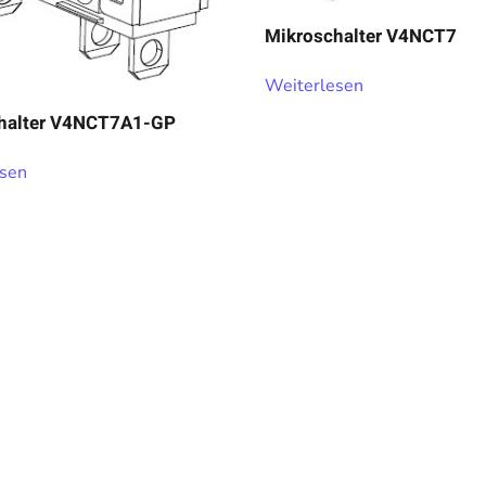
Mikroschalter V4NCT7
Weiterlesen
halter V4NCT7A1-GP
esen