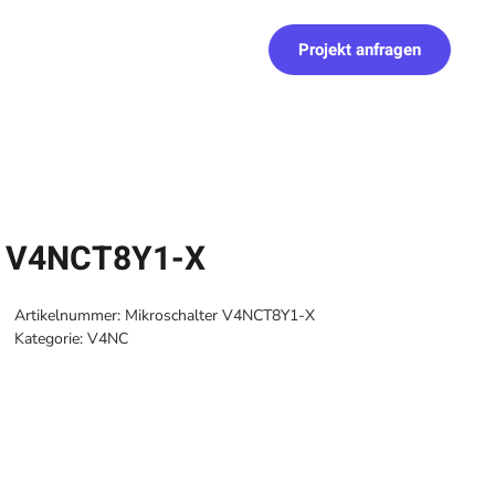
Projekt anfragen
r V4NCT8Y1-X
Artikelnummer:
Mikroschalter V4NCT8Y1-X
Kategorie:
V4NC