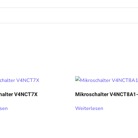
halter V4NCT7X
Mikroschalter V4NCT8A1
esen
Weiterlesen