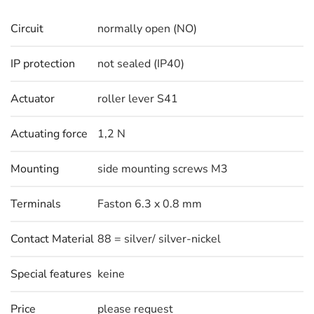
Circuit
normally open (NO)
IP protection
not sealed (IP40)
Actuator
roller lever S41
Actuating force
1,2 N
Mounting
side mounting screws M3
Terminals
Faston 6.3 x 0.8 mm
Contact Material
88 = silver/ silver-nickel
Special features
keine
Price
please request