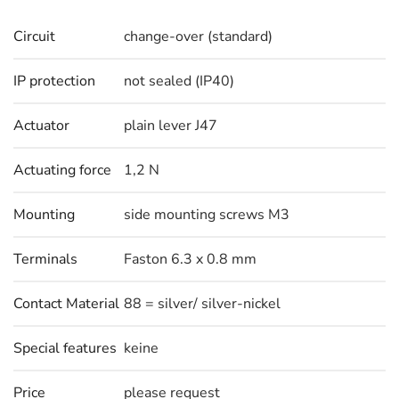
Circuit
change-over (standard)
IP protection
not sealed (IP40)
Actuator
plain lever J47
Actuating force
1,2 N
Mounting
side mounting screws M3
Terminals
Faston 6.3 x 0.8 mm
Contact Material
88 = silver/ silver-nickel
Special features
keine
Price
please request