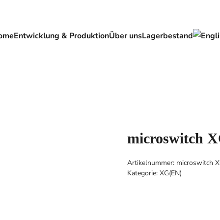
ome
Entwicklung & Produktion
Über uns
Lagerbestand
microswitch 
Artikelnummer:
microswitch 
Kategorie:
XG(EN)