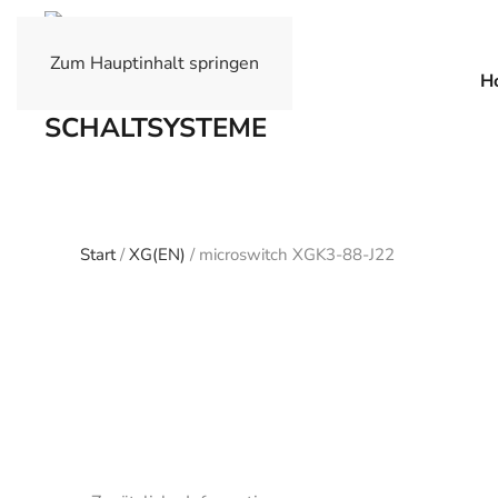
Zum Hauptinhalt springen
H
Start
/
XG(EN)
/ microswitch XGK3-88-J22