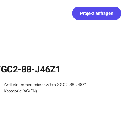
Projekt anfragen
XGC2-88-J46Z1
Artikelnummer:
microswitch XGC2-88-J46Z1
Kategorie:
XG(EN)