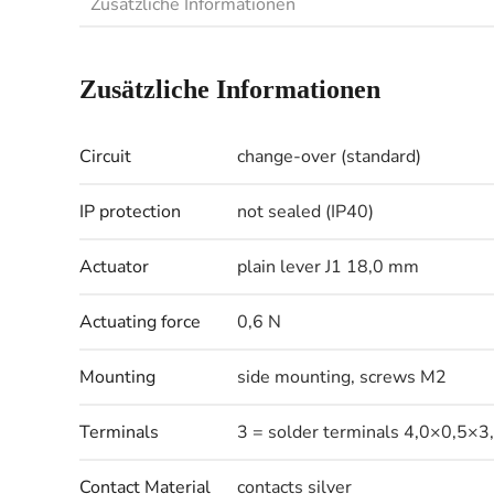
Zusätzliche Informationen
Zusätzliche Informationen
Circuit
change-over (standard)
IP protection
not sealed (IP40)
Actuator
plain lever J1 18,0 mm
Actuating force
0,6 N
Mounting
side mounting, screws M2
Terminals
3 = solder terminals 4,0×0,5×3
Contact Material
contacts silver