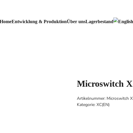
Home
Entwicklung & Produktion
Über uns
Lagerbestand
Microswitch 
Artikelnummer:
Microswitch 
Kategorie:
XC(EN)