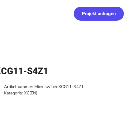
Projekt anfragen
 XCG11-S4Z1
Artikelnummer:
Microswitch XCG11-S4Z1
Kategorie:
XC(EN)