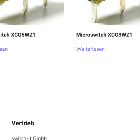
witch XCG5WZ1
Microswitch XCG3WZ1
esen
Weiterlesen
Vertrieb
switch-it GmbH