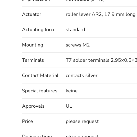
Actuator
roller lever AR2, 17,9 mm long
Actuating force
standard
Mounting
screws M2
Terminals
T7 solder terminals 2,95×0,5×3
Contact Material
contacts silver
Special features
keine
Approvals
UL
Price
please request
Delivery time
please request