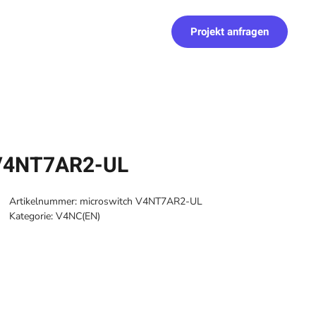
Projekt anfragen
 V4NT7AR2-UL
Artikelnummer:
microswitch V4NT7AR2-UL
Kategorie:
V4NC(EN)