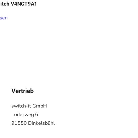
itch V4NCT9A1
esen
Vertrieb
switch-it GmbH
Loderweg 6
91550 Dinkelsbühl