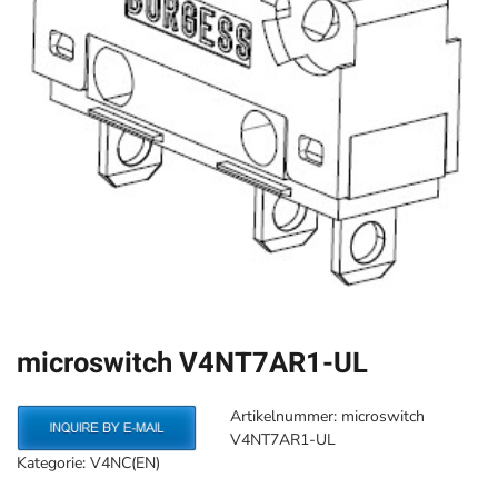
microswitch V4NT7AR1-UL
Artikelnummer:
microswitch
V4NT7AR1-UL
Kategorie:
V4NC(EN)