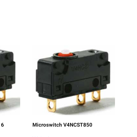
16
Microswitch V4NCST850