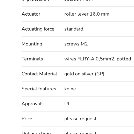
Actuator
roller lever 16,0 mm
Actuating force
standard
Mounting
screws M2
Terminals
wires FLRY-A 0,5mm2, potted
Contact Material
gold on silver (GP)
Special features
keine
Approvals
UL
Price
please request
Delivery time
please request