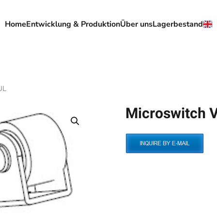
Home
Entwicklung & Produktion
Über uns
Lagerbestand
UL
Microswitch