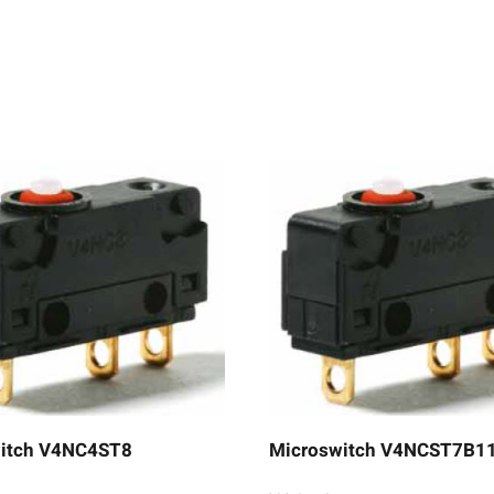
itch V4NC4ST8
Microswitch V4NCST7B1