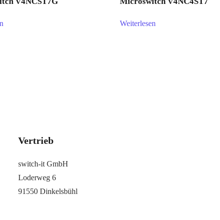
itch V4NCST7G
Microswitch V4NC4ST7
en
Weiterlesen
Vertrieb
switch-it GmbH
Loderweg 6
91550 Dinkelsbühl