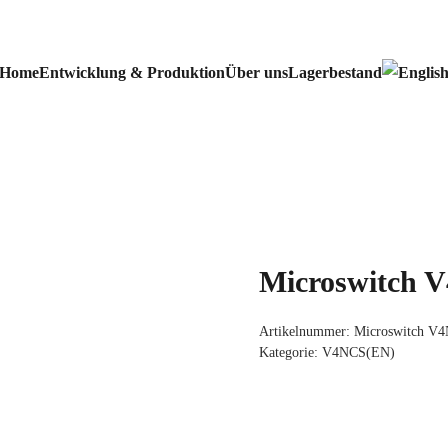
Home
Entwicklung & Produktion
Über uns
Lagerbestand
Microswitch
Artikelnummer:
Microswitch 
Kategorie:
V4NCS(EN)