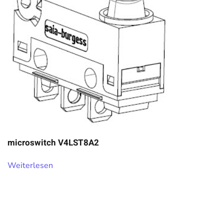
microswitch V4LST8A2
Weiterlesen