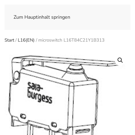
Zum Hauptinhalt springen
Start
/
L16(EN)
/ microswitch L16T84C21Y1B313