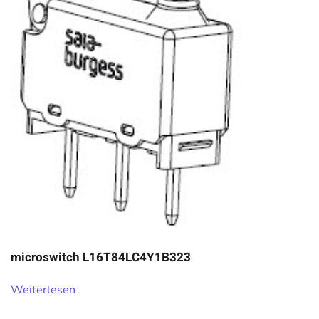
microswitch L16T84LC4Y1B323
Weiterlesen