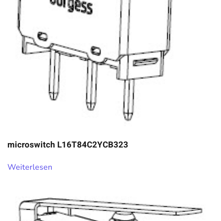
microswitch L16T84C2YCB323
Weiterlesen