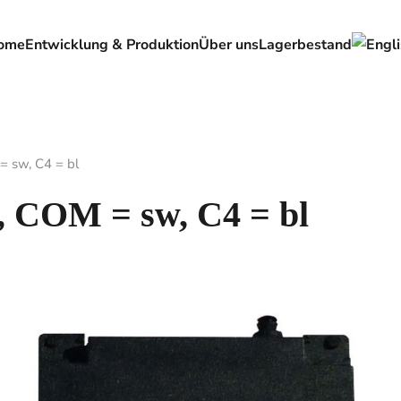
ome
Entwicklung & Produktion
Über uns
Lagerbestand
= sw, C4 = bl
 COM = sw, C4 = bl