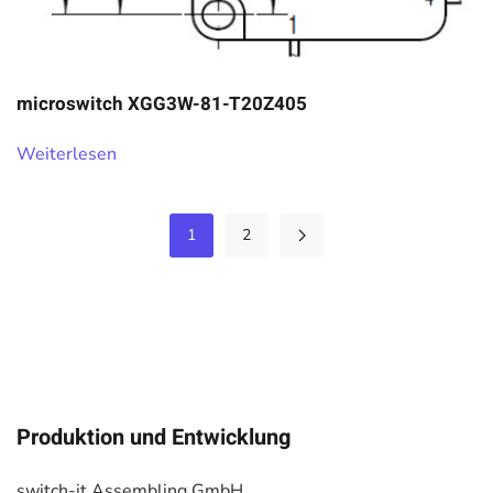
microswitch XGG3W-81-T20Z405
Weiterlesen
1
2
Produktion und Entwicklung
switch-it Assembling GmbH