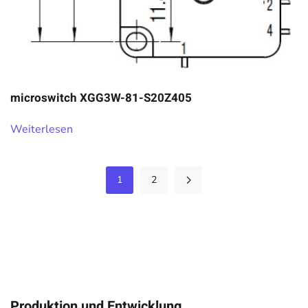
microswitch XGG3W-81-S20Z405
Weiterlesen
1
2
Produktion und Entwicklung